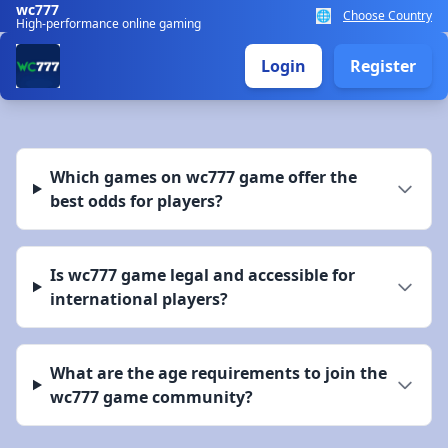
wc777
🌐
Choose Country
High-performance online gaming
Login
Register
Which games on wc777 game offer the
best odds for players?
Is wc777 game legal and accessible for
international players?
What are the age requirements to join the
wc777 game community?