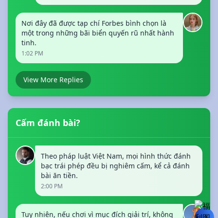
Nơi đây đã được tạp chí Forbes bình chọn là
một trong những bãi biển quyến rũ nhất hành
tinh.
1:02 PM
View More Replies
Cấm đánh bài?
Theo pháp luật Việt Nam, mọi hình thức đánh
bạc trái phép đều bị nghiêm cấm, kể cả đánh
bài ăn tiền.
2:00 PM
Tuy nhiên, nếu chơi vì mục đích giải trí, không