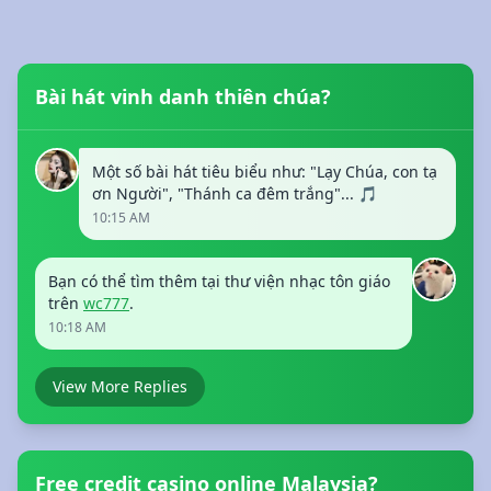
Bài hát vinh danh thiên chúa?
Một số bài hát tiêu biểu như: "Lạy Chúa, con tạ
ơn Người", "Thánh ca đêm trắng"... 🎵
10:15 AM
Bạn có thể tìm thêm tại thư viện nhạc tôn giáo
trên
wc777
.
10:18 AM
View More Replies
Free credit casino online Malaysia?